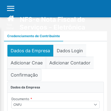
NFS-e Nota Fiscal de
Tela
Serviços - Eletrônica
Inicial
Credenciamento de Contribuinte
Dados da Empresa
Dados Login
Adicionar Cnae
Adicionar Contador
Confirmação
Dados da Empresa
Documento
*
CNPJ